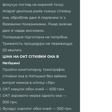
фокусує погляд на окремій точці.
Апарат декілька разів сканує сітківку
ока, обробляє дані й порівнює їх з
базовими показниками. Лікар вивчає
дані й надає висновок.
Попередня підготовка не потрібна.
Тривалість процедури не перевищує
20 хвилин.
ЦІНА НА ОКТ СІТКІВКИ ОКА В
Нетішині
Пройти комп'ютерну томографію
сітківки ока в Нетішині без зайвих
витрат можна в клініці «Зір»
ОКТ макули обох очей — 600 грн.
ОКТ зорового нерва одного ока —
500 грн.
Фундус скрінінг обох очей — 500 грн.