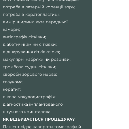
потреба в лазерній корекції зору;
потреба в кератопластиці;
вимір ширини кута передньої
камери;
ангіографія сітківки;
діабетичні зміни сітківки;
відшарування сітківки ока;
макулярні набряки чи розриви;
тромбози судин сітківки;
хвороби зорового нерва;
глаукома;
кератит;
вікова макулодистрофія;
діагностика імплантованого
штучного кришталика.
ЯК ВІДБУВАЄТЬСЯ ПРОЦЕДУРА?
Пацієнт сідає навпроти томографа й