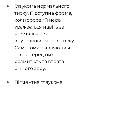
Глаукома нормального 
тиску. Підступна форма, 
коли зоровий нерв 
уражається навіть за 
нормального 
внутрішньоочного тиску. 
Симптоми з’являються 
пізно, серед них – 
розмитість та втрата 
бічного зору.
Пігментна глаукома. 
Супроводжується 
ореолами навколо джерел 
світла, затуманенням зору 
під час фізичних 
навантажень та 
поступовим звуженням 