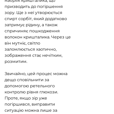
набряк кришталика, що 
призводить до погіршення 
зору. Ще з неї утворюється 
спирт сорбіт, який додатково 
затримує рідину, а також 
спричиняє пошкодження 
волокон кришталика. Через це 
він мутніє, світло 
заломлюється хаотично, 
зображення стає нечітким, 
розмитим. 
Звичайно, цей процес можна 
дещо сповільнити за 
допомогою ретельного 
контролю рівня глюкози. 
Проте, якщо зір уже 
погіршився, виправити 
ситуацію можна лише за 