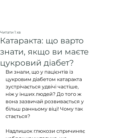
Читати 1 хв
Катаракта: що варто
знати, якщо ви маєте
цукровий діабет?
Ви знали, що у пацієнтів із 
цукровим діабетом катаракта 
зустрічається удвічі частіше, 
ніж у інших людей? До того ж 
вона зазвичай розвивається у 
більш ранньому віці! Чому так 
стається?
Надлишок глюкози спричиняє 