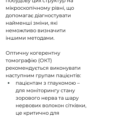
побудову цих структур на 
мікроскопічному рівні, що 
допомагає діагностувати 
найменші зміни, які 
неможливо визначити 
іншими методами.
Оптичну когерентну 
томографію (ОКТ) 
рекомендується виконувати 
наступним групам пацієнтів:
пацієнтам з глаукомою – 
для моніторингу стану 
зорового нерва та шару 
нервових волокон сітківки, 
це критично для 
виявлення прогресування 
хвороби
пацієнтам з цукровим 