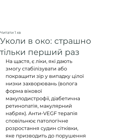
Читати 1 хв
Уколи в око: страшно
тільки перший раз
На щастя, є ліки, які дають 
змогу стабілізувати або 
покращити зір у випадку цілої 
низки захворювань (волога 
форма вікової 
макулодистрофії, діабетична 
ретинопатія, макулярний 
набряк). Анти-VEGF терапія 
сповільнює патологічне 
розростання судин сітківки, 
яке призводить до порушення 