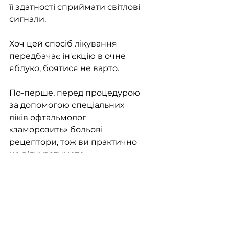
її здатності сприймати світлові 
сигнали.
Хоч цей спосіб лікування 
передбачає ін'єкцію в очне 
яблуко, боятися не варто.
По-перше, перед процедурою 
за допомогою спеціальних 
ліків офтальмолог 
«заморозить» больові 
рецептори, тож ви практично 
не відчуватимете 
дискомфорту.
По-друге, ін'єкція займе усього 
кілька секунд, а голка буде 
надзвичайно тонкою. Лікар 
спрямовує її якнайдалі від 