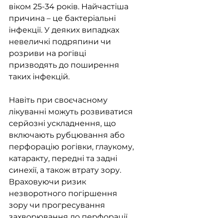
віком 25-34 років. Найчастіша 
причина – це бактеріальні 
інфекції. У деяких випадках 
невеличкі подряпини чи 
розриви на рогівці 
призводять до поширення 
таких інфекцій.
Навіть при своєчасному 
лікуванні можуть розвиватися 
серйозні ускладнення, що 
включають рубцювання або 
перфорацію рогівки, глаукому, 
катаракту, передні та задні 
синехії, а також втрату зору. 
Враховуючи ризик 
незворотного погіршення 
зору чи прогресування 
захворювання до перфорації, 