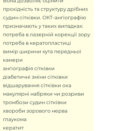
Вона дозволяє оцінити
прохідність та структуру дрібних
судин сітківки. ОКТ-ангіографію
призначають у таких випадках:
потреба в лазерній корекції зору
потреба в кератопластиці
вимір ширини кута передньої
камери
ангіографія сітківки
діабетичні зміни сітківки
відшарування сітківки ока
макулярні набряки чи розриви
тромбози судин сітківки
хвороби зорового нерва
глаукома
кератит