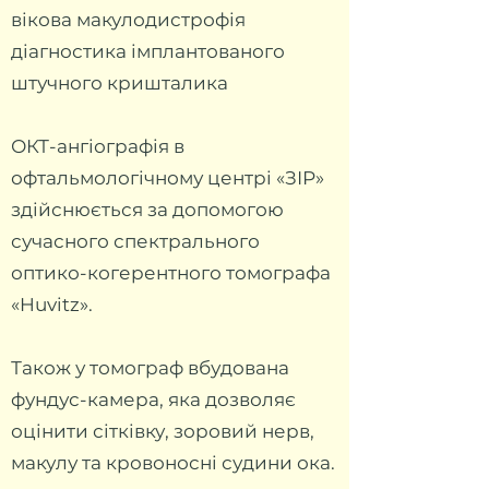
вікова макулодистрофія
діагностика імплантованого
штучного кришталика
ОКТ-ангіографія в
офтальмологічному центрі «ЗІР»
здійснюється за допомогою
сучасного спектрального
оптико-когерентного томографа
«Huvitz».
Також у томограф вбудована
фундус-камера, яка дозволяє
оцінити сітківку, зоровий нерв,
макулу та кровоносні судини ока.